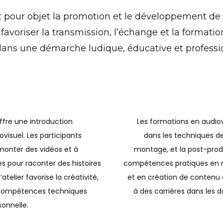
pour objet la promotion et le développement de to
 favoriser la transmission, l’échange et la forma
dans une démarche ludique, éducative et professi
offre une introduction
Les formations en audio
visuel. Les participants
dans les techniques de 
monter des vidéos et à
montage, et la post-produ
es pour raconter des histoires
compétences pratiques en m
telier favorise la créativité,
et en création de contenu a
de compétences techniques
à des carrières dans les 
onnelle.